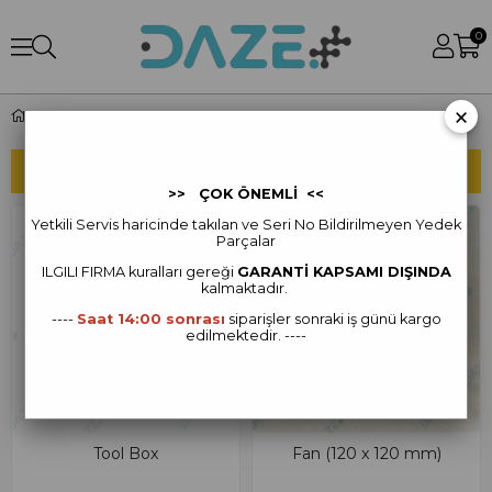
0
×
DJI Agras T40 Yedek Parça
SIRALAMA
FILTRELEME
>> ÇOK ÖNEMLİ <<
Yetkili Servis haricinde takılan ve Seri No Bildirilmeyen Yedek
Parçalar
ILGILI FIRMA kur
alları gereği
GARANTİ KAPSAMI DIŞINDA
kalmaktadır.
----
Saat 14:00 sonrası
siparişler sonraki iş günü kargo
edilmektedir. ----
Tool Box
Fan (120 x 120 mm)