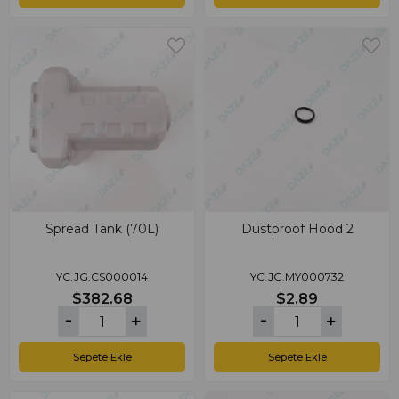
Spread Tank (70L)
Dustproof Hood 2
YC.JG.CS000014
YC.JG.MY000732
$382.68
$2.89
Sepete Ekle
Sepete Ekle