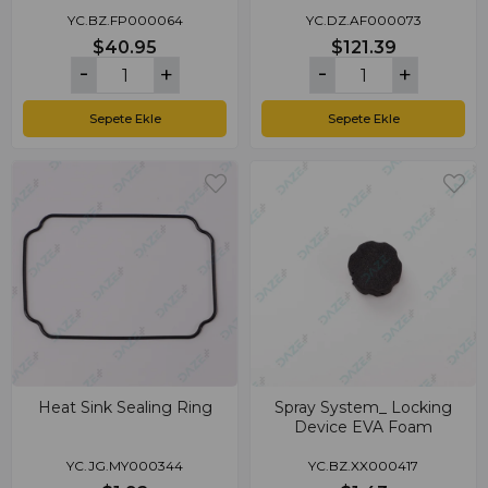
YC.BZ.FP000064
YC.DZ.AF000073
$40.95
$121.39
Sepete Ekle
Sepete Ekle
Heat Sink Sealing Ring
Spray System_ Locking
Device EVA Foam
YC.JG.MY000344
YC.BZ.XX000417