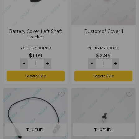
Battery Cover Left Shaft
Dustproof Cover 1
Bracket
YC.JG.ZS001789
YC.JG.MY000731
$1.09
$2.89
Sepete Ekle
Sepete Ekle
TÜKENDI
TÜKENDI