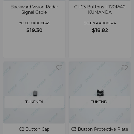
Backward Vision Radar
C1-C3 Buttons | T20P/40
Signal Cable
KUMANDA
YC.XC.XX000845
BC.EN.AA000624
$19.30
$18.82
TÜKENDI
TÜKENDI
C2 Button Cap
C3 Button Protective Plate