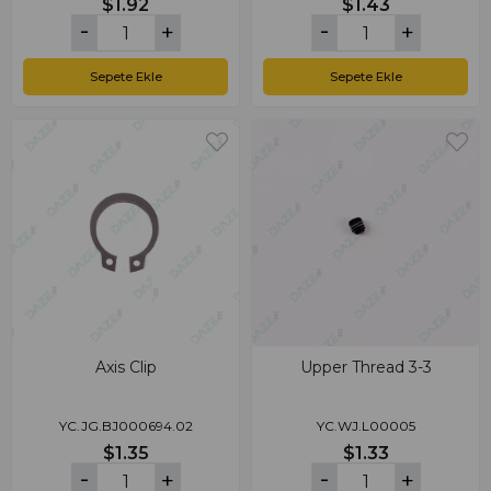
$1.92
$1.43
Sepete Ekle
Sepete Ekle
Axis Clip
Upper Thread 3-3
YC.JG.BJ000694.02
YC.WJ.L00005
$1.35
$1.33