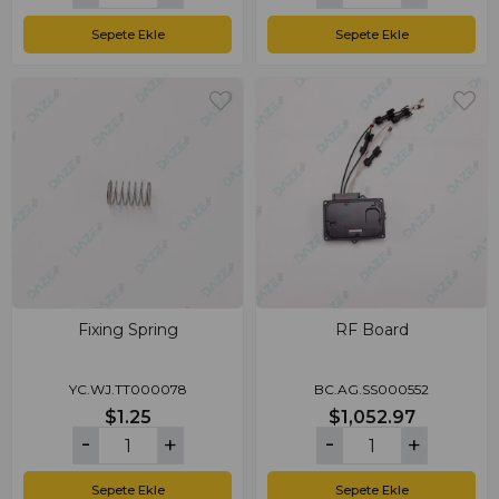
Sepete Ekle
Sepete Ekle
Fixing Spring
RF Board
YC.WJ.TT000078
BC.AG.SS000552
$1.25
$1,052.97
Sepete Ekle
Sepete Ekle