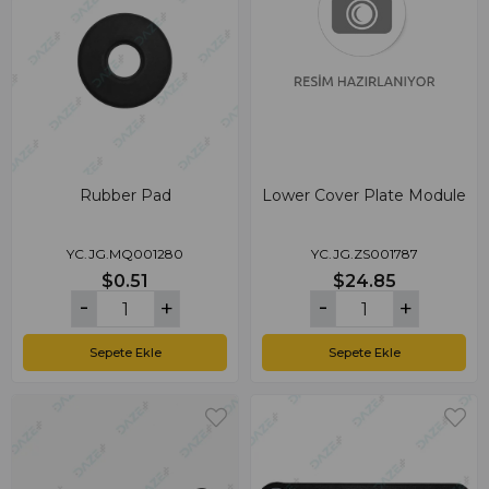
Rubber Pad
Lower Cover Plate Module
YC.JG.MQ001280
YC.JG.ZS001787
$0.51
$24.85
Sepete Ekle
Sepete Ekle