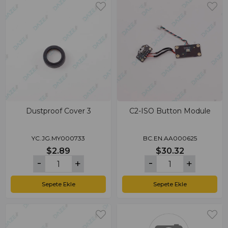
Dustproof Cover 3
C2-ISO Button Module
YC.JG.MY000733
BC.EN.AA000625
$2.89
$30.32
Sepete Ekle
Sepete Ekle