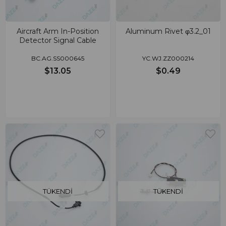
Aircraft Arm In-Position
Aluminum Rivet φ3.2_01
Detector Signal Cable
BC.AG.SS000645
YC.WJ.ZZ000214
$13.05
$0.49
TÜKENDI
TÜKENDI