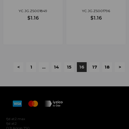
YC.JG.ZS001849
YC.JG.ZS001796
$1.16
$1.16
<
1
...
14
15
16
17
18
>
Hakkımızda
fjd at2 max
fjd at2
DJI Agras T50