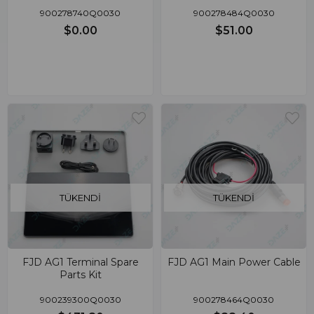
900278740Q0030
900278484Q0030
$0.00
$51.00
TÜKENDI
TÜKENDI
FJD AG1 Terminal Spare
FJD AG1 Main Power Cable
Parts Kit
900239300Q0030
900278464Q0030