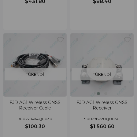
$431.80
$88.40
TÜKENDI
TÜKENDI
FJD AG1 Wireless GNSS
FJD AG1 Wireless GNSS
Receiver Cable
Receiver
900278474Q0030
900278720Q0030
$100.30
$1,560.60