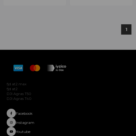
1
Hakkımızda
fjd at2 max
fjd at2
DJI Agras T50
DJI Agras T40
Facebook
Instagram
Youtube