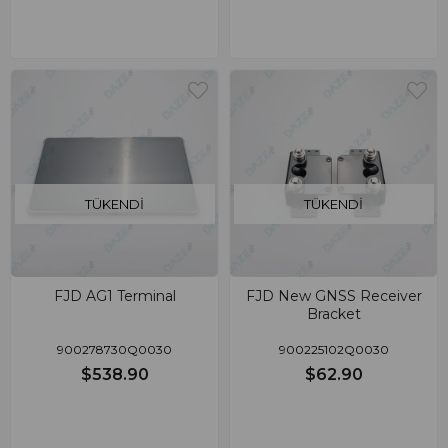
TÜKENDI
TÜKENDI
FJD AG1 Terminal
FJD New GNSS Receiver
Bracket
900278730Q0030
900225102Q0030
$538.90
$62.90