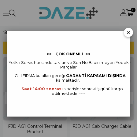
0
×
FJD AG1 Yedek Parça
SIRALAMA
FILTRELEME
>> ÇOK ÖNEMLİ <<
Yetkili Servis haricinde takılan ve Seri No Bildirilmeyen Yedek
Parçalar
ILGILI FIRMA kur
alları gereği
GARANTİ KAPSAMI DIŞINDA
kalmaktadır.
----
Saat 14:00 sonrası
siparişler sonraki iş günü kargo
edilmektedir. ----
TÜKENDI
TÜKENDI
FJD AG1 Control Terminal
FJD AG1 Cab Charger Cable
Bracket