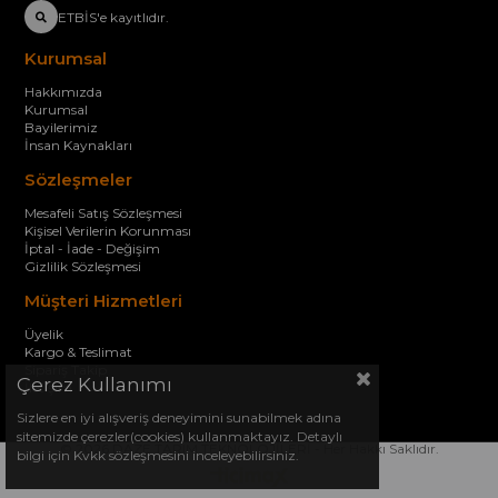
ETBİS'e kayıtlıdır.
Kurumsal
Hakkımızda
Kurumsal
Bayilerimiz
İnsan Kaynakları
Sözleşmeler
Mesafeli Satış Sözleşmesi
Kişisel Verilerin Korunması
İptal - İade - Değişim
Gizlilik Sözleşmesi
Müşteri Hizmetleri
Üyelik
Kargo & Teslimat
Sipariş Takip
Çerez Kullanımı
İletişim
Sizlere en iyi alışveriş deneyimini sunabilmek adına
sitemizde çerezler(cookies) kullanmaktayız. Detaylı
© 2026 DAZE TARIM TEKNOLOJİLERİ - Her Hakkı Saklıdır.
bilgi için Kvkk sözleşmesini inceleyebilirsiniz.