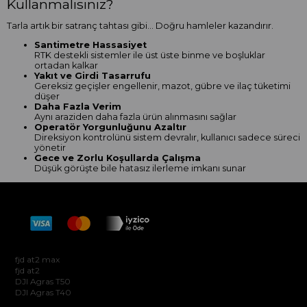
Kullanmalısınız?
Tarla artık bir satranç tahtası gibi… Doğru hamleler kazandırır.
Santimetre Hassasiyet
RTK destekli sistemler ile üst üste binme ve boşluklar
ortadan kalkar
Yakıt ve Girdi Tasarrufu
Gereksiz geçişler engellenir, mazot, gübre ve ilaç tüketimi
düşer
Daha Fazla Verim
Aynı araziden daha fazla ürün alınmasını sağlar
Operatör Yorgunluğunu Azaltır
Direksiyon kontrolünü sistem devralır, kullanıcı sadece süreci
yönetir
Gece ve Zorlu Koşullarda Çalışma
Düşük görüşte bile hatasız ilerleme imkanı sunar
Hakkımızda
fjd at2 max
fjd at2
DJI Agras T50
DJI Agras T40