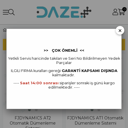
0
×
FJD Otomatik Dümenleme
SIRALAMA
FILTRELEME
>> ÇOK ÖNEMLİ <<
Yetkili Servis haricinde takılan ve Seri No Bildirilmeyen Yedek
Parçalar
ILGILI FIRMA kur
alları gereği
GARANTİ KAPSAMI DIŞINDA
kalmaktadır.
----
Saat 14:00 sonrası
siparişler sonraki iş günü kargo
edilmektedir. ----
FJDYNAMICS AT2
FJDYNAMICS AT1 Otomatik
Otomatik Dümenleme
Dümenleme Sistemi