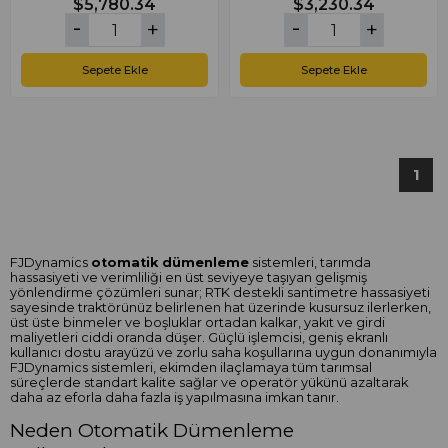
$5,780.34
$3,230.34
Sepete Ekle
Sepete Ekle
1
FJDynamics
otomatik dümenleme
sistemleri, tarımda
hassasiyeti ve verimliliği en üst seviyeye taşıyan gelişmiş
yönlendirme çözümleri sunar; RTK destekli santimetre hassasiyeti
sayesinde traktörünüz belirlenen hat üzerinde kusursuz ilerlerken,
üst üste binmeler ve boşluklar ortadan kalkar, yakıt ve girdi
maliyetleri ciddi oranda düşer. Güçlü işlemcisi, geniş ekranlı
kullanıcı dostu arayüzü ve zorlu saha koşullarına uygun donanımıyla
FJDynamics sistemleri, ekimden ilaçlamaya tüm tarımsal
süreçlerde standart kalite sağlar ve operatör yükünü azaltarak
daha az eforla daha fazla iş yapılmasına imkan tanır.
Neden Otomatik Dümenleme