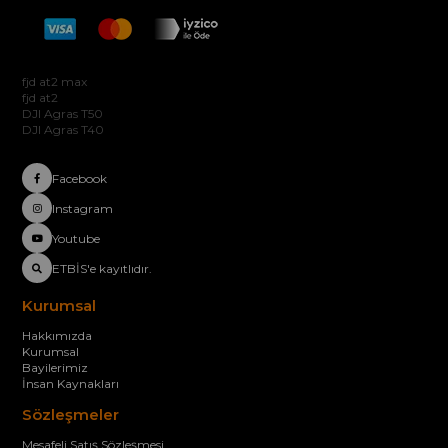
Hakkımızda
fjd at2 max
fjd at2
DJI Agras T50
DJI Agras T40
Facebook
Instagram
Youtube
ETBİS'e kayıtlıdır.
Kurumsal
Hakkımızda
Kurumsal
Bayilerimiz
İnsan Kaynakları
Sözleşmeler
Mesafeli Satış Sözleşmesi