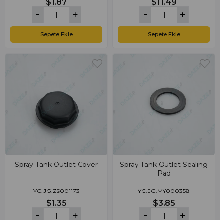
$1.87
$11.49
Sepete Ekle
Sepete Ekle
Spray Tank Outlet Cover
Spray Tank Outlet Sealing
Pad
YC.JG.ZS001173
YC.JG.MY000358
$1.35
$3.85