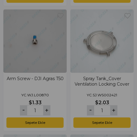
Arm Screw - DJI Agras T50
Spray Tank_Cover
Ventilation Locking Cover
YC.WJ.L00870
YC.SJ.WS002421
$1.33
$2.03
Sepete Ekle
Sepete Ekle