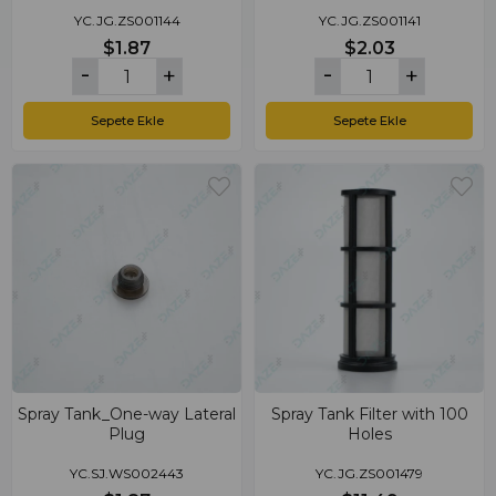
YC.JG.ZS001144
YC.JG.ZS001141
$1.87
$2.03
Sepete Ekle
Sepete Ekle
Spray Tank_One-way Lateral
Spray Tank Filter with 100
Plug
Holes
YC.SJ.WS002443
YC.JG.ZS001479