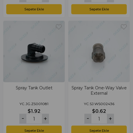
Sepete Ekle
Sepete Ekle
Spray Tank Outlet
Spray Tank One-Way Valve
External
YC.JG.ZS001081
YC.SJ.WS002436
$1.92
$0.62
Sepete Ekle
Sepete Ekle