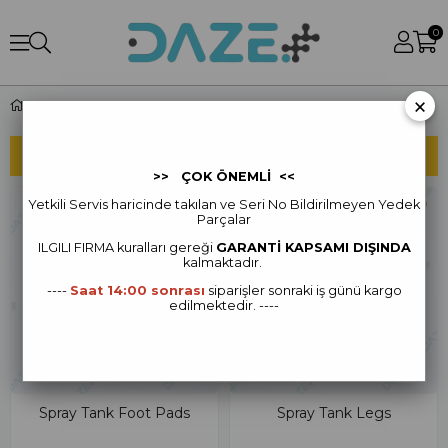
0
×
T10 Spray Tankı
SIRALAMA
FILTRELEME
>> ÇOK ÖNEMLİ <<
Yetkili Servis haricinde takılan ve Seri No Bildirilmeyen Yedek
Parçalar
ILGILI FIRMA kur
alları gereği
GARANTİ KAPSAMI DIŞINDA
kalmaktadır.
----
Saat 14:00 sonrası
siparişler sonraki iş günü kargo
edilmektedir. ----
Spray Tank Foot Pads
Spray Tank Legs