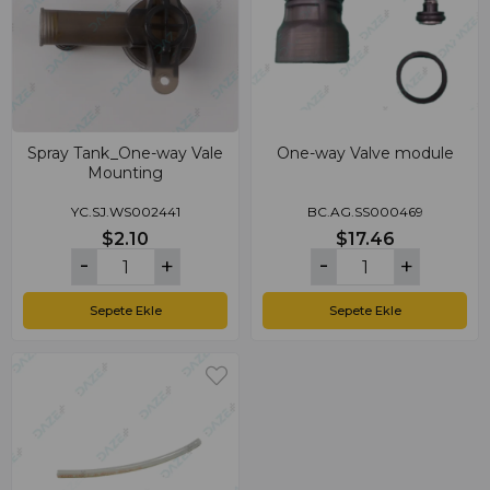
Spray Tank_One-way Vale
One-way Valve module
Mounting
YC.SJ.WS002441
BC.AG.SS000469
$2.10
$17.46
Sepete Ekle
Sepete Ekle