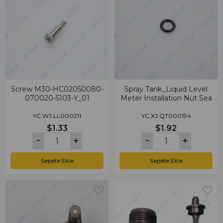
Screw M30-HC02050080-
Spray Tank_Liquid Level
070020-5103-Y_01
Meter Installation Nut Sea
YC.WJ.LL000211
YC.XJ.QT000194
$1.33
$1.92
Sepete Ekle
Sepete Ekle