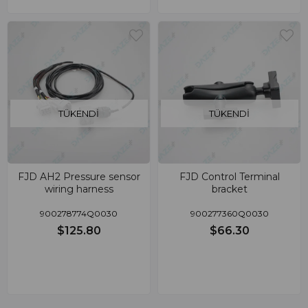
TÜKENDI
TÜKENDI
FJD AH2 Pressure sensor
FJD Control Terminal
wiring harness
bracket
900278774Q0030
900277360Q0030
$125.80
$66.30