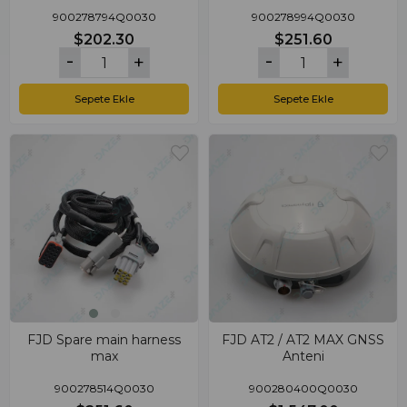
900278794Q0030
900278994Q0030
$202.30
$251.60
Sepete Ekle
Sepete Ekle
FJD Spare main harness
FJD AT2 / AT2 MAX GNSS
max
Anteni
900278514Q0030
900280400Q0030