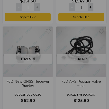
$251.60
$1,547.00
Sepete Ekle
Sepete Ekle
TÜKENDI
TÜKENDI
FJD New GNSS Receiver
FJD AH2 Position valve
Bracket
cable
900225102Q0030
900278784Q0030
$62.90
$125.80