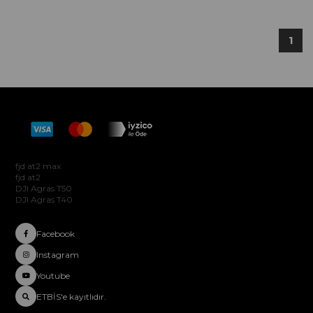
1
Hakkımızda
fjd at2 max
fjd at2
DJI Agras T50
DJI Agras T40
Facebook
Instagram
Youtube
ETBİS'e kayıtlıdır.