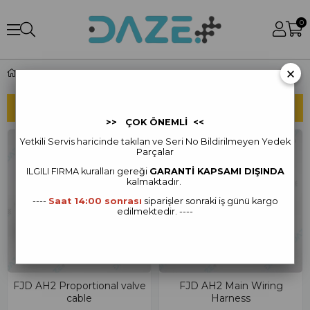
0
×
FJD AH2 Yedek Parça
SIRALAMA
FILTRELEME
>> ÇOK ÖNEMLİ <<
Yetkili Servis haricinde takılan ve Seri No Bildirilmeyen Yedek
Parçalar
ILGILI FIRMA kur
alları gereği
GARANTİ KAPSAMI DIŞINDA
kalmaktadır.
----
Saat 14:00 sonrası
siparişler sonraki iş günü kargo
edilmektedir. ----
FJD AH2 Proportional valve
FJD AH2 Main Wiring
cable
Harness