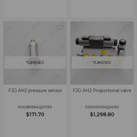
TÜKENDI
TÜKENDI
FJD AH2 pressure sensor
FJD AH2 Proportional valve
900281364Q0030
922100010Q0030
$171.70
$1,298.80