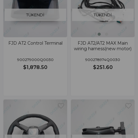
TÜKENDI
TÜKENDI
FJD AT2 Control Terminal
FJD AT2/AT2 MAX Main
wiring harness(new motor)
900279000Q0030
900278974Q0030
$1,878.50
$251.60