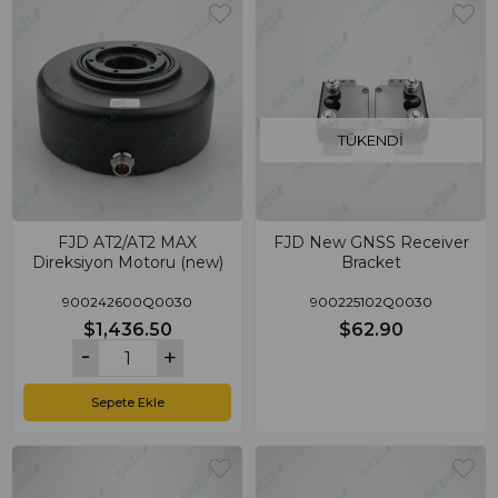
TÜKENDI
FJD AT2/AT2 MAX
FJD New GNSS Receiver
Direksiyon Motoru (new)
Bracket
900242600Q0030
900225102Q0030
$1,436.50
$62.90
Sepete Ekle