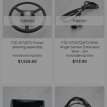
TÜKENDI
TÜKENDI
FJD AT1/AT2 Power
FJD AT1/AT2/AT2 MAX
steering assembly
Angle Sensor Extension
Wire - 2m
9002K0000Q0030
900206594Q0030
$1,526.60
$113.90