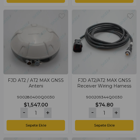
FJD AT2 / AT2 MAX GNSS
FJD AT2/AT2 MAX GNSS
Anteni
Receiver Wiring Harness
900280400Q0030
900209344Q0030
$1,547.00
$74.80
Sepete Ekle
Sepete Ekle