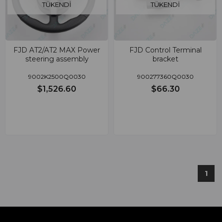
TÜKENDI
TÜKENDI
FJD AT2/AT2 MAX Power
FJD Control Terminal
steering assembly
bracket
9002K2500Q0030
900277360Q0030
$1,526.60
$66.30
1