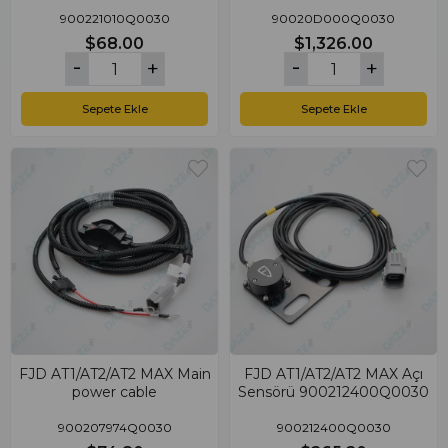
900221010Q0030
90020D000Q0030
$68.00
$1,326.00
Sepete Ekle
Sepete Ekle
FJD AT1/AT2/AT2 MAX Main
FJD AT1/AT2/AT2 MAX Açı
power cable
Sensörü 900212400Q0030
900207974Q0030
900212400Q0030