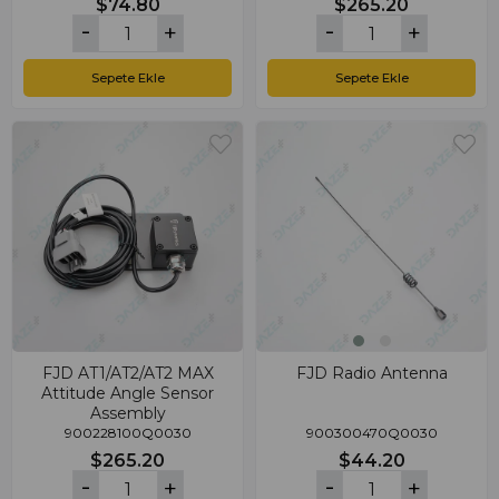
$74.80
$265.20
Sepete Ekle
Sepete Ekle
FJD AT1/AT2/AT2 MAX
FJD Radio Antenna
Attitude Angle Sensor
Assembly
900228100Q0030
900300470Q0030
$265.20
$44.20