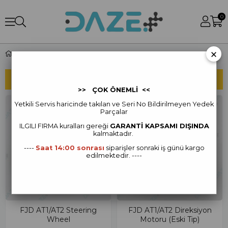
0
×
FJD AT2 Yedek Parça
SIRALAMA
FILTRELEME
>> ÇOK ÖNEMLİ <<
Yetkili Servis haricinde takılan ve Seri No Bildirilmeyen Yedek
Parçalar
ILGILI FIRMA kur
alları gereği
GARANTİ KAPSAMI DIŞINDA
kalmaktadır.
----
Saat 14:00 sonrası
siparişler sonraki iş günü kargo
edilmektedir. ----
FJD AT1/AT2 Steering
FJD AT1/AT2 Direksiyon
Wheel
Motoru (Eski Tip)