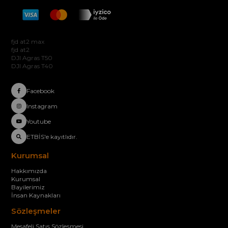
Hakkımızda
fjd at2 max
fjd at2
DJI Agras T50
DJI Agras T40
Facebook
Instagram
Youtube
ETBİS'e kayıtlıdır.
Kurumsal
Hakkımızda
Kurumsal
Bayilerimiz
İnsan Kaynakları
Sözleşmeler
Mesafeli Satış Sözleşmesi