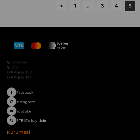
<
1
...
3
4
5
Hakkımızda
fjd at2 max
fjd at2
DJI Agras T50
DJI Agras T40
Facebook
Instagram
Youtube
ETBİS'e kayıtlıdır.
Kurumsal