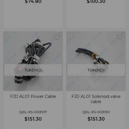
$74.80
$100.30
TÜKENDI
TÜKENDI
FJD AL01 Power Cable
FJD AL01 Solenoid valve
cable
QXL-XS-003107
QXL-XS-003130
$151.30
$151.30