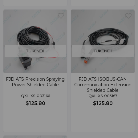
TÜKENDI
TÜKENDI
FJD ATS Precision Spraying
FJD ATS ISOBUS-CAN
Power Shielded Cable
Communication Extension
Shielded Cable
QXL-XS-003166
QXL-XS-003167
$125.80
$125.80