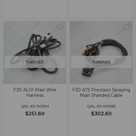
TÜKENDI
TÜKENDI
FJD AL01 Main Wire
FJD ATS Precision Spraying
Harness
Main Shielded Cable
QXL-XS-003141
QXL-XS-003165
$251.60
$302.60