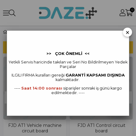
0
×
FJDynamics Yedek Parça
SIRALAMA
FILTRELEME
>> ÇOK ÖNEMLİ <<
Yetkili Servis haricinde takılan ve Seri No Bildirilmeyen Yedek
Parçalar
ILGILI FIRMA kur
alları gereği
GARANTİ KAPSAMI DIŞINDA
kalmaktadır.
----
Saat 14:00 sonrası
siparişler sonraki iş günü kargo
edilmektedir. ----
TÜKENDI
TÜKENDI
FJD AT1 Vehicle machine
FJD AT1 Control circuit
circuit board
board