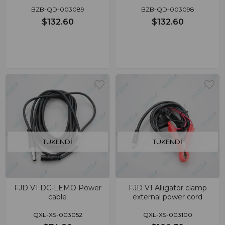
BZB-QD-003089
BZB-QD-003098
$132.60
$132.60
TÜKENDI
TÜKENDI
FJD V1 DC-LEMO Power
FJD V1 Alligator clamp
cable
external power cord
QXL-XS-003052
QXL-XS-003100