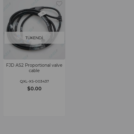
TÜKENDI
FJD AS2 Proportional valve
cable
QXL-XS-003437
$0.00