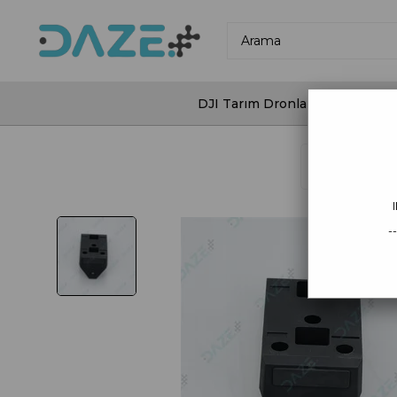
DJI Tarım Dronları
DJI Agras
Anasayfa
DJ
-