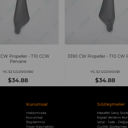
CCW Propeller - T10 CCW
3390 CW Propeller - T10 CW 
Pervane
YC.SJ.GG000060
YC.SJ.GG000061
$34.88
$34.88
Kurumsal
Sözleşmeler
Hakkımızda
Mesafeli Satış Sözl
Kurumsal
Kişisel Verilerin K
Bayilerimiz
İptal - İade - Deği
İnsan Kaynakları
Gizlilik Sözleşmesi