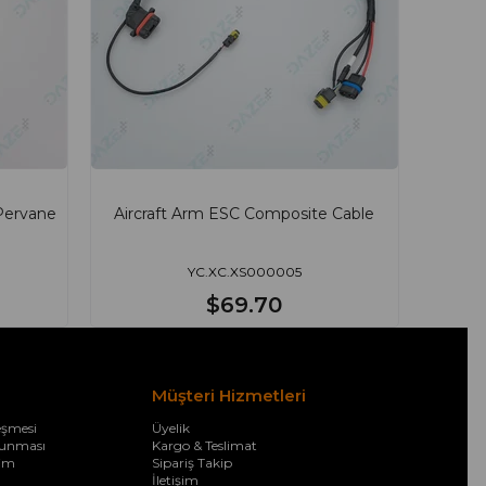
Pervane
Aircraft Arm ESC Composite Cable
YC.XC.XS000005
$69.70
Müşteri Hizmetleri
eşmesi
Üyelik
orunması
Kargo & Teslimat
şim
Sipariş Takip
İletişim