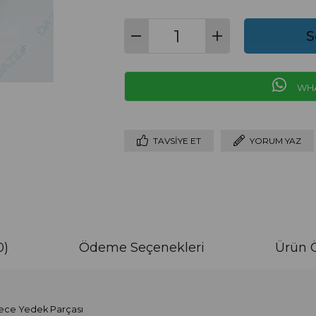
WHA
TAVSIYE ET
YORUM YAZ
0)
Ödeme Seçenekleri
Ürün Ö
iece Yedek Parçası