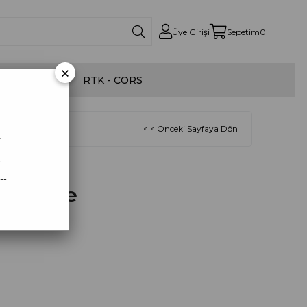
Üye Girişi
Sepetim
0
×
onom İlaçlama
RTK - CORS
< < Önceki Sayfaya Dön
r
.
--
ng Piece