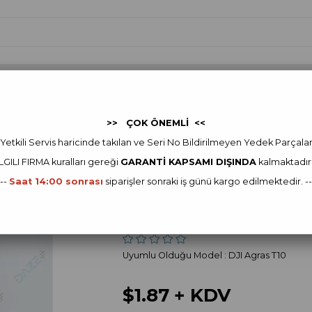
 Yedek Parça
FJDYNAMICS
FJDynamics Yedek Parça
Ot
>> ÇOK ÖNEMLİ <<
I Agras Yedek Parça
DJI Agras T10 Yedek Parça
Battery Supporting Piece
Yetkili Servis haricinde takılan ve Seri No Bildirilmeyen Yedek Parçala
ILGILI FIRMA kur
alları gereği
GARANTİ KAPSAMI DIŞINDA
kalmaktadır
DJI
---
Saat 14:00 sonrası
siparişler sonraki iş günü kargo edilmektedir. --
Battery Supporti
Stok Kodu
(YC.JG.ZS001060)
Uyumlu Olduğu Model : DJI Agras T10
$1.87
+ KDV