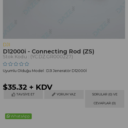
DJI
D12000i - Connecting Rod (ZS)
Stok Kodu
(YC.DZ.GR000227)
Uyumlu Olduğu Model : DJI Jeneratör D12000İ
$35.32
+ KDV
TAVSIYE ET
YORUM YAZ
SORULAR (0) VE
CEVAPLAR (0)
WhatsApp