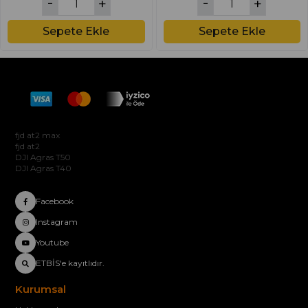
Sepete Ekle
Sepete Ekle
Hakkımızda
fjd at2 max
fjd at2
DJI Agras T50
DJI Agras T40
Facebook
Instagram
Youtube
ETBİS'e kayıtlıdır.
Kurumsal