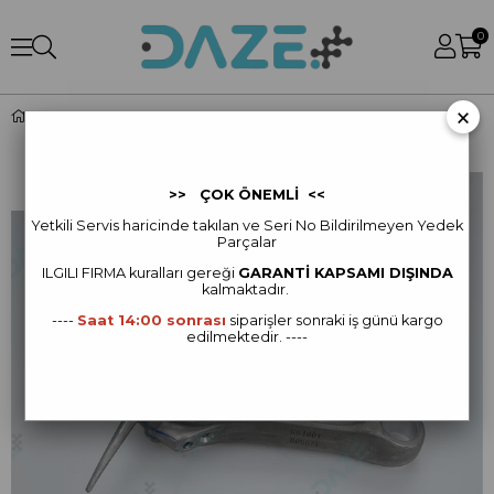
0
×
D12000i - Connecting Rod (ZS)
>> ÇOK ÖNEMLİ <<
Yetkili Servis haricinde takılan ve Seri No Bildirilmeyen Yedek
Parçalar
ILGILI FIRMA kur
alları gereği
GARANTİ KAPSAMI DIŞINDA
kalmaktadır.
----
Saat 14:00 sonrası
siparişler sonraki iş günü kargo
edilmektedir. ----