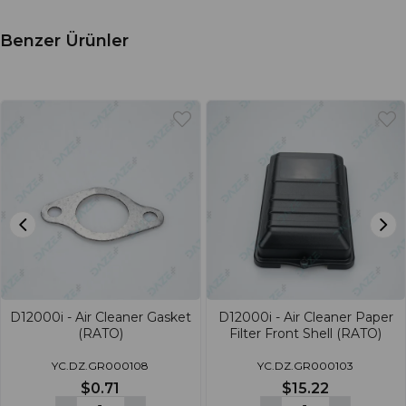
Benzer Ürünler
D12000i - Air Cleaner Gasket
D12000i - Air Cleaner Paper
(RATO)
Filter Front Shell (RATO)
YC.DZ.GR000108
YC.DZ.GR000103
$0.71
$15.22