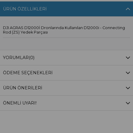
ÜRÜN ÖZELLIKLERI
DJI AGRAS D12000İ Dronlarında Kullanılan D12000i - Connecting
Rod (ZS) Yedek Parçası
YORUMLAR
(0)
ÖDEME SEÇENEKLERI
ÜRÜN ÖNERILERI
ÖNEMLİ UYARI!