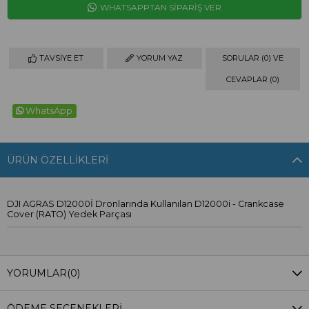
WHATSAPPTAN SİPARİŞ VER
TAVSIYE ET
YORUM YAZ
SORULAR (0) VE
CEVAPLAR (0)
WhatsApp
ÜRÜN ÖZELLIKLERI
DJI AGRAS D12000İ Dronlarında Kullanılan D12000i - Crankcase
Cover (RATO) Yedek Parçası
YORUMLAR
(0)
ÖDEME SEÇENEKLERI