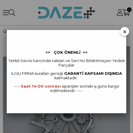
0
×
D12000i - Crankcase Cover (RATO)
>> ÇOK ÖNEMLİ <<
Yetkili Servis haricinde takılan ve Seri No Bildirilmeyen Yedek
Parçalar
ILGILI FIRMA kur
alları gereği
GARANTİ KAPSAMI DIŞINDA
kalmaktadır.
----
Saat 14:00 sonrası
siparişler sonraki iş günü kargo
edilmektedir. ----