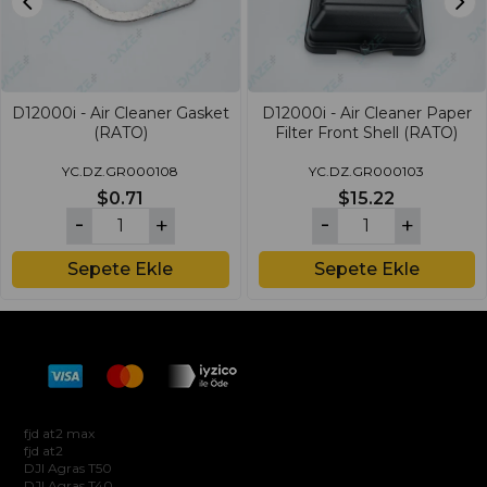
D12000i - Air Cleaner Gasket
D12000i - Air Cleaner Paper
(RATO)
Filter Front Shell (RATO)
YC.DZ.GR000108
YC.DZ.GR000103
$0.71
$15.22
Sepete Ekle
Sepete Ekle
Hakkımızda
fjd at2 max
fjd at2
DJI Agras T50
DJI Agras T40