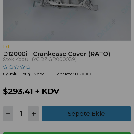
DJI
D12000i - Crankcase Cover (RATO)
Stok Kodu
(YC.DZ.GR000039)
Uyumlu Olduğu Model : DJI Jeneratör D12000İ
$293.41
+ KDV