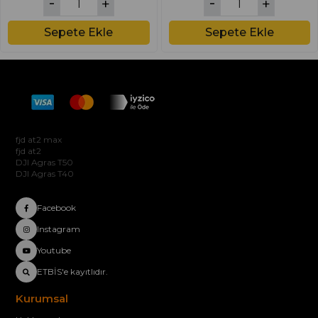
Sepete Ekle
Sepete Ekle
Hakkımızda
fjd at2 max
fjd at2
DJI Agras T50
DJI Agras T40
Facebook
Instagram
Youtube
ETBİS'e kayıtlıdır.
Kurumsal