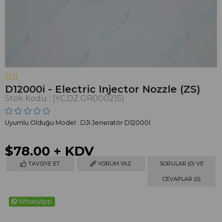
DJI
D12000i - Electric Injector Nozzle (ZS)
Stok Kodu
(YC.DZ.GR000215)
Uyumlu Olduğu Model : DJI Jeneratör D12000İ
$78.00
+ KDV
TAVSIYE ET
YORUM YAZ
SORULAR (0) VE
CEVAPLAR (0)
WhatsApp