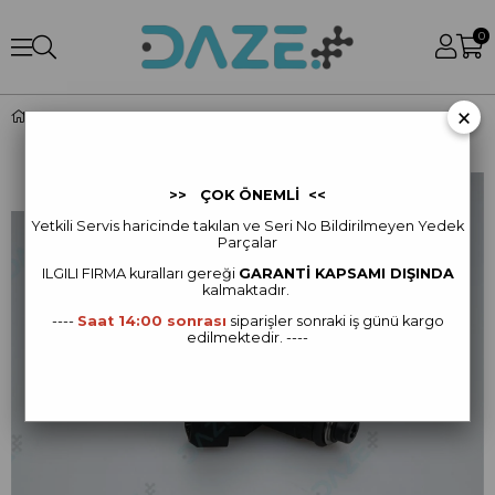
0
×
D12000i - Electric Injector Nozzle (ZS)
>> ÇOK ÖNEMLİ <<
Yetkili Servis haricinde takılan ve Seri No Bildirilmeyen Yedek
Parçalar
ILGILI FIRMA kur
alları gereği
GARANTİ KAPSAMI DIŞINDA
kalmaktadır.
----
Saat 14:00 sonrası
siparişler sonraki iş günü kargo
edilmektedir. ----