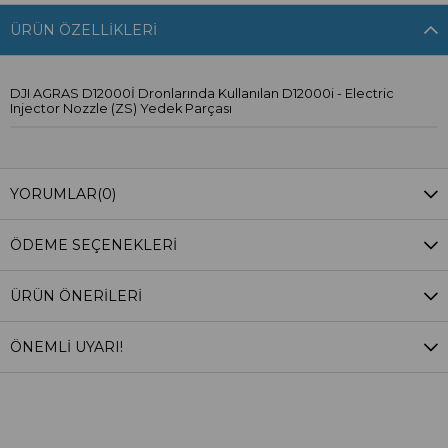
ÜRÜN ÖZELLIKLERI
DJI AGRAS D12000İ Dronlarında Kullanılan D12000i - Electric
Injector Nozzle (ZS) Yedek Parçası
YORUMLAR
(0)
ÖDEME SEÇENEKLERI
ÜRÜN ÖNERILERI
ÖNEMLİ UYARI!