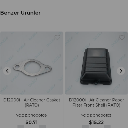
Benzer Ürünler
D12000i - Air Cleaner Gasket
D12000i - Air Cleaner Paper
(RATO)
Filter Front Shell (RATO)
YC.DZ.GR000108
YC.DZ.GR000103
$0.71
$15.22