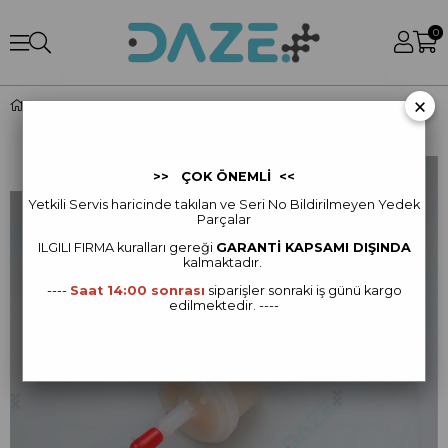
0
×
D12000i - Electronic Fuel Injection Filter (ZS)
>> ÇOK ÖNEMLİ <<
Yetkili Servis haricinde takılan ve Seri No Bildirilmeyen Yedek
Parçalar
ILGILI FIRMA kur
alları gereği
GARANTİ KAPSAMI DIŞINDA
kalmaktadır.
----
Saat 14:00 sonrası
siparişler sonraki iş günü kargo
edilmektedir. ----