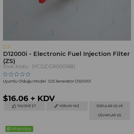
DJI
D12000i - Electronic Fuel Injection Filter
(ZS)
Stok Kodu
(YC.DZ.GR000168)
Uyumlu Olduğu Model : DJI Jeneratör D12000İ
$16.06
+ KDV
TAVSIYE ET
YORUM YAZ
SORULAR (0) VE
CEVAPLAR (0)
WhatsApp