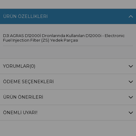
ÜRÜN ÖZELLIKLERI
DJI AGRAS D12000İ Dronlarında Kullanılan D12000i - Electronic
Fuel Injection Filter (ZS) Yedek Parçası
YORUMLAR
(0)
ÖDEME SEÇENEKLERI
ÜRÜN ÖNERILERI
ÖNEMLİ UYARI!