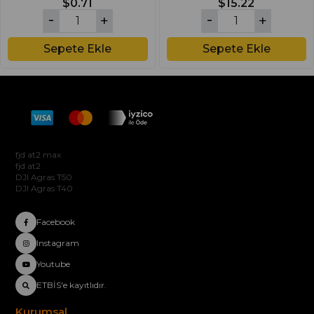
$0.71
$15.22
Sepete Ekle
Sepete Ekle
Hakkımızda
fjd at2 max
fjd at2
DJI Agras T50
DJI Agras T40
Facebook
Instagram
Youtube
ETBİS'e kayıtlıdır.
Kurumsal