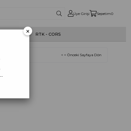
Üye Girişi
Sepetim
0
×
onom İlaçlama
RTK - CORS
< < Önceki Sayfaya Dön
r
.
--
acket