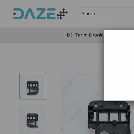
DJI Tarım Dronları
DJI Agras
Anasayfa
DJ
-