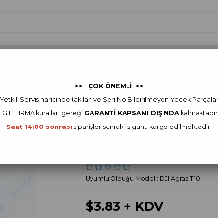
 Yedek Parça
FJDYNAMICS
FJDynamics Yedek Parça
Ot
>> ÇOK ÖNEMLİ <<
I Agras Yedek Parça
DJI Agras T10 Yedek Parça
Delivery Pump Bracket
Yetkili Servis haricinde takılan ve Seri No Bildirilmeyen Yedek Parçala
ILGILI FIRMA kur
alları gereği
GARANTİ KAPSAMI DIŞINDA
kalmaktadır
DJI
---
Saat 14:00 sonrası
siparişler sonraki iş günü kargo edilmektedir. --
Delivery Pump Br
Stok Kodu
(YC.JG.ZS000983)
Uyumlu Olduğu Model : DJI Agras T10
$3.83
+ KDV