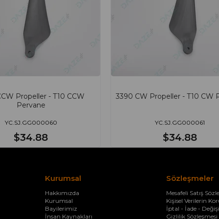
CCW Propeller - T10 CCW
3390 CW Propeller - T10 CW 
Pervane
YC.SJ.GG000060
YC.SJ.GG000061
$34.88
$34.88
Kurumsal
Sözleşmeler
Hakkımızda
Mesafeli Satış Sözl
Kurumsal
Kişisel Verilerin K
Bayilerimiz
İptal - İade - Deği
İnsan Kaynakları
Gizlilik Sözleşmesi