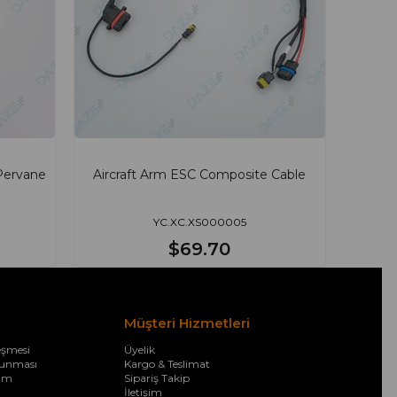
Pervane
Aircraft Arm ESC Composite Cable
YC.XC.XS000005
$69.70
Müşteri Hizmetleri
eşmesi
Üyelik
orunması
Kargo & Teslimat
şim
Sipariş Takip
İletişim