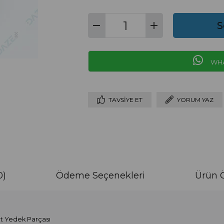
WHA
TAVSIYE ET
YORUM YAZ
0)
Ödeme Seçenekleri
Ürün Ö
t Yedek Parçası