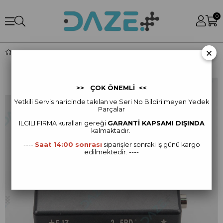
0
×
FJD AT1 IMU *1
>> ÇOK ÖNEMLİ <<
Yetkili Servis haricinde takılan ve Seri No Bildirilmeyen Yedek
Parçalar
ILGILI FIRMA kur
alları gereği
GARANTİ KAPSAMI DIŞINDA
kalmaktadır.
----
Saat 14:00 sonrası
siparişler sonraki iş günü kargo
edilmektedir. ----