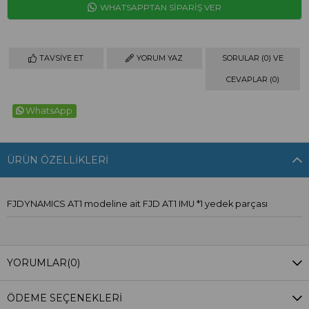
WHATSAPPTAN SİPARİŞ VER
TAVSIYE ET
YORUM YAZ
SORULAR (0) VE
CEVAPLAR (0)
WhatsApp
ÜRÜN ÖZELLIKLERI
FJDYNAMICS AT1 modeline ait FJD AT1 IMU *1 yedek parçası
YORUMLAR
(0)
ÖDEME SEÇENEKLERI