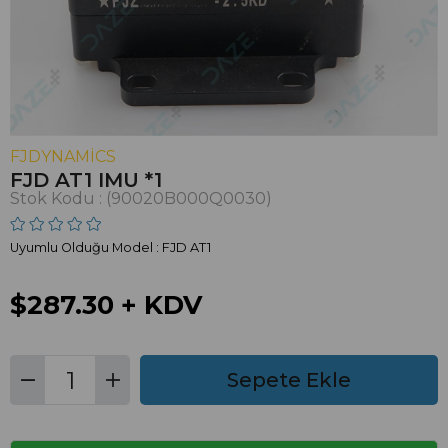
FJDYNAMICS
FJD AT1 IMU *1
Stok Kodu
(90020B000Q0030)
Uyumlu Olduğu Model : FJD AT1
$287.30
+ KDV