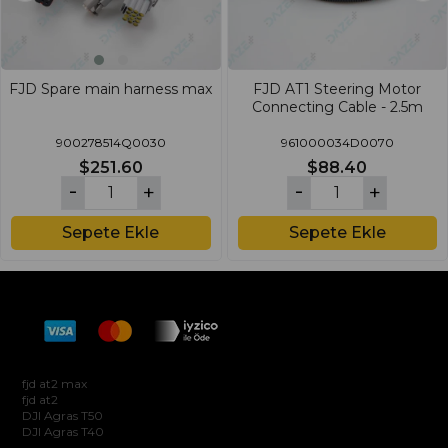
FJD Spare main harness max
FJD AT1 Steering Motor
Connecting Cable - 2.5m
900278514Q0030
961000034D0070
$251.60
$88.40
Sepete Ekle
Sepete Ekle
Hakkımızda
fjd at2 max
fjd at2
DJI Agras T50
DJI Agras T40