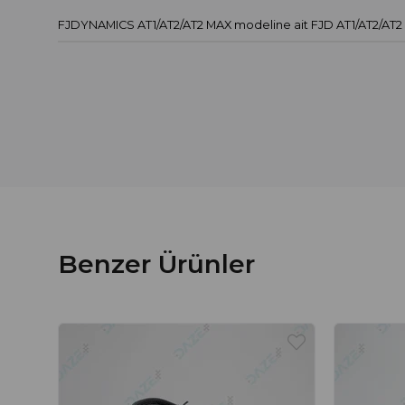
FJDYNAMICS AT1/AT2/AT2 MAX modeline ait FJD AT1/AT2/AT2
Benzer Ürünler