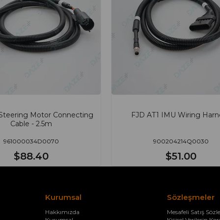
Steering Motor Connecting
FJD AT1 IMU Wiring Harn
Cable - 2.5m
961000034D0070
900204214Q0030
$88.40
$51.00
Kurumsal
Sözleşmeler
Hakkımızda
Mesafeli Satış Sözl
Kurumsal
Kişisel Verilerin K