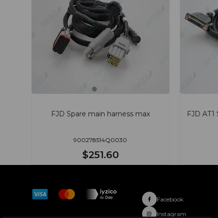
FJD Spare main harness max
FJD AT1 
900278514Q0030
$251.60
Facebook
Hakkımızda
Instagram