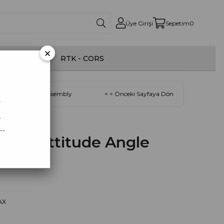
Üye Girişi
Sepetim
0
×
onom İlaçlama
RTK - CORS
e Angle Sensor Assembly
< < Önceki Sayfaya Dön
r
.
--
MAX Attitude Angle
AX