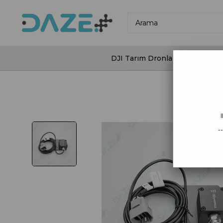
DJI Tarım Dronları
DJI Agras
Anasayfa
FJ
-