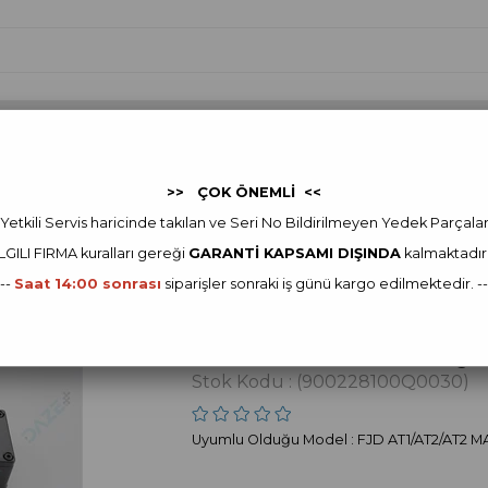
 Yedek Parça
FJDYNAMICS
FJDynamics Yedek Parça
Ot
>> ÇOK ÖNEMLİ <<
Dynamics Yedek Parça
FJD AT1 Yedek Parça
FJD AT1/AT2/AT2 MAX Attitud
Yetkili Servis haricinde takılan ve Seri No Bildirilmeyen Yedek Parçala
ILGILI FIRMA kur
alları gereği
GARANTİ KAPSAMI DIŞINDA
kalmaktadır
FJDYNAMICS
---
Saat 14:00 sonrası
siparişler sonraki iş günü kargo edilmektedir. --
FJD AT1/AT2/AT2 
Sensor Assembly
Stok Kodu
(900228100Q0030)
Uyumlu Olduğu Model : FJD AT1/AT2/AT2 M