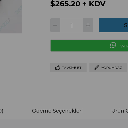
$265.20
+ KDV
WHA
TAVSIYE ET
YORUM YAZ
0)
Ödeme Seçenekleri
Ürün Ö