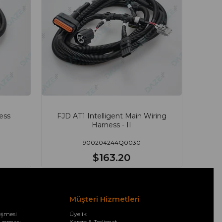
ess
FJD AT1 Intelligent Main Wiring
Harness - II
900204244Q0030
$163.20
Müşteri Hizmetleri
eşmesi
Üyelik
orunması
Kargo & Teslimat