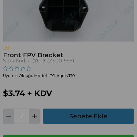
DJI
Front FPV Bracket
Stok Kodu
(YC.JG.ZS001595)
Uyumlu Olduğu Model : DJI Agras T10
$3.74
+ KDV