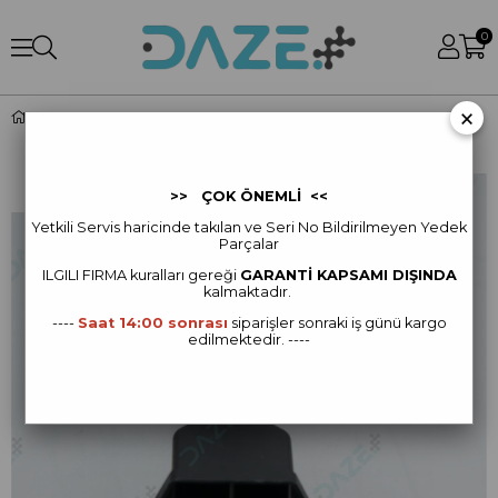
0
×
Front FPV Bracket
>> ÇOK ÖNEMLİ <<
Yetkili Servis haricinde takılan ve Seri No Bildirilmeyen Yedek
Parçalar
ILGILI FIRMA kur
alları gereği
GARANTİ KAPSAMI DIŞINDA
kalmaktadır.
----
Saat 14:00 sonrası
siparişler sonraki iş günü kargo
edilmektedir. ----