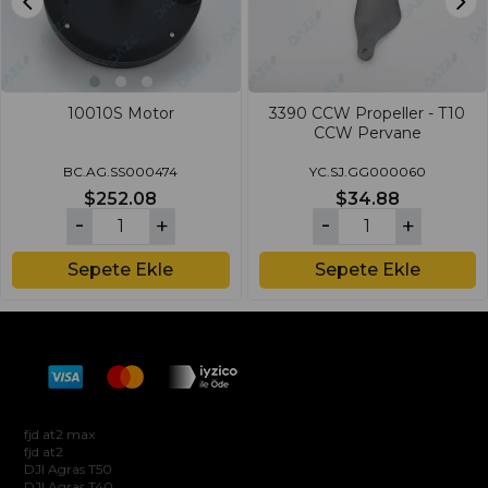
10010S Motor
3390 CCW Propeller - T10
CCW Pervane
BC.AG.SS000474
YC.SJ.GG000060
$252.08
$34.88
Sepete Ekle
Sepete Ekle
Hakkımızda
fjd at2 max
fjd at2
DJI Agras T50
DJI Agras T40