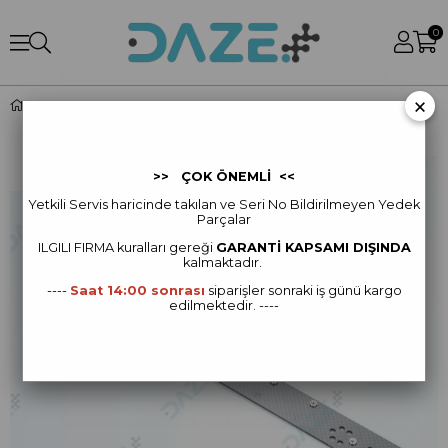
0
×
Front Frame Upper Carbon Board
>> ÇOK ÖNEMLİ <<
Yetkili Servis haricinde takılan ve Seri No Bildirilmeyen Yedek
Parçalar
ILGILI FIRMA kur
alları gereği
GARANTİ KAPSAMI DIŞINDA
kalmaktadır.
----
Saat 14:00 sonrası
siparişler sonraki iş günü kargo
edilmektedir. ----