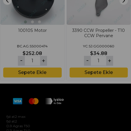
10010S Motor
3390 CCW Propeller - T10
CCW Pervane
BC.AG.SS000474
YC.SJ.GG000060
$252.08
$34.88
Sepete Ekle
Sepete Ekle
Hakkımızda
fjd at2 max
fjd at2
DJI Agras T50
DJI Agras T40