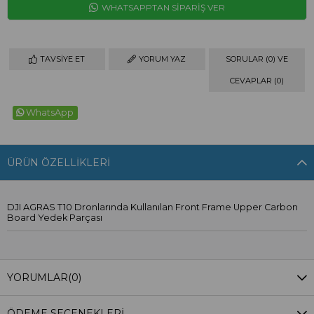
WHATSAPPTAN SİPARİŞ VER
TAVSIYE ET
YORUM YAZ
SORULAR (0) VE
CEVAPLAR (0)
WhatsApp
ÜRÜN ÖZELLIKLERI
DJI AGRAS T10 Dronlarında Kullanılan Front Frame Upper Carbon
Board Yedek Parçası
YORUMLAR
(0)
ÖDEME SEÇENEKLERI