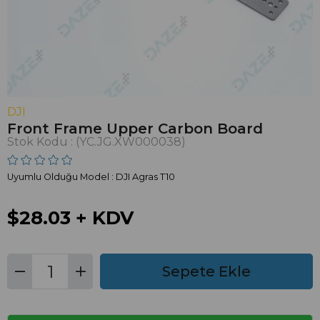
DJI
Front Frame Upper Carbon Board
Stok Kodu
(YC.JG.XW000038)
Uyumlu Olduğu Model : DJI Agras T10
$28.03
+ KDV