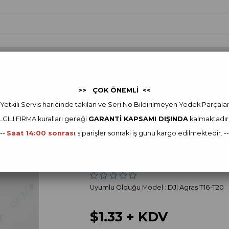
 Yedek Parça
FJDYNAMICS
FJDynamics Yedek Parça
Ot
>> ÇOK ÖNEMLİ <<
I Agras Yedek Parça
DJI Agras T20 Yedek Parça
M25-HC060060-45-85
Yetkili Servis haricinde takılan ve Seri No Bildirilmeyen Yedek Parçala
ILGILI FIRMA kur
alları gereği
GARANTİ KAPSAMI DIŞINDA
kalmaktadır
DJI
---
Saat 14:00 sonrası
siparişler sonraki iş günü kargo edilmektedir. --
M25-HC060060-4
Stok Kodu
(YC.WJ.L01549)
Uyumlu Olduğu Model : DJI Agras T16-T20
$1.33
+ KDV