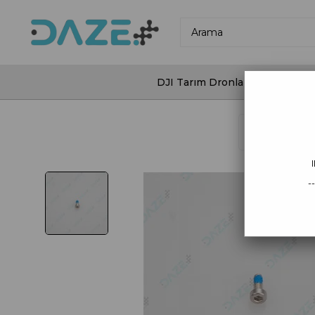
DJI Tarım Dronları
DJI Agras
Anasayfa
DJ
-