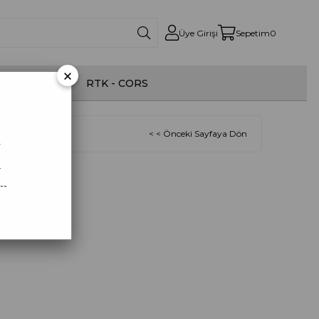
Üye Girişi
Sepetim
0
×
onom İlaçlama
RTK - CORS
< < Önceki Sayfaya Dön
r
.
--
5-85