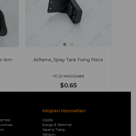
le Arm
Airframe_Spray Tank Fixing Piece
YC.SJ.WS002486
$0.65
Müşteri Hizmetleri
eşmesi
Üyelik
orunması
Kargo & Teslimat
şim
Sipariş Takip
İletişim