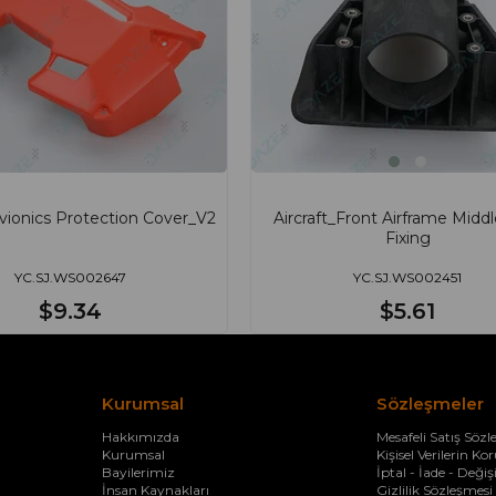
Avionics Protection Cover_V2
Aircraft_Front Airframe Midd
Fixing
YC.SJ.WS002647
YC.SJ.WS002451
$9.34
$5.61
Kurumsal
Sözleşmeler
Hakkımızda
Mesafeli Satış Sözl
Kurumsal
Kişisel Verilerin K
Bayilerimiz
İptal - İade - Deği
İnsan Kaynakları
Gizlilik Sözleşmesi