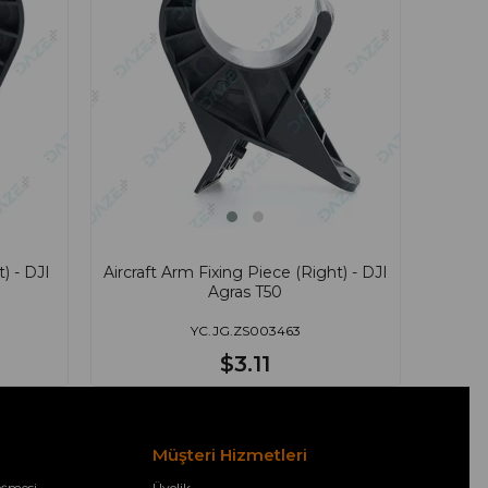
) - DJI
Aircraft Arm Fixing Piece (Right) - DJI
Agras T50
YC.JG.ZS003463
$3.11
Müşteri Hizmetleri
eşmesi
Üyelik