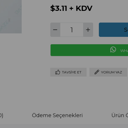
$3.11
+ KDV
WHA
TAVSIYE ET
YORUM YAZ
0)
Ödeme Seçenekleri
Ürün Ö