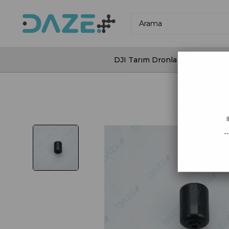
DJI Tarım Dronları
DJI Agras
Anasayfa
DJ
-