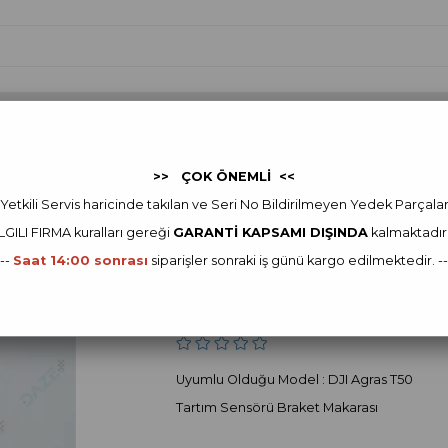
 Yedek Parça
FJDYNAMICS
FJDynamics Yedek Parça
Ot
>> ÇOK ÖNEMLİ <<
I Agras Yedek Parça
DJI Agras T50 Yedek Parça
Weighing Sensor Bracket R
Yetkili Servis haricinde takılan ve Seri No Bildirilmeyen Yedek Parçala
ILGILI FIRMA kur
alları gereği
GARANTİ KAPSAMI DIŞINDA
kalmaktadır
DJI
---
Saat 14:00 sonrası
siparişler sonraki iş günü kargo edilmektedir. --
Weighing Sensor 
Stok Kodu
(YC.JG.ZS003602)
Uyumlu Olduğu Model : DJI Agras T50
Tartım Sensörü Braket Makarası