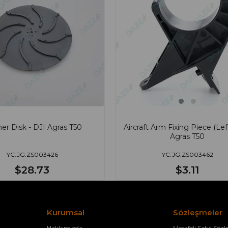
er Disk - DJI Agras T50
Aircraft Arm Fixing Piece (Left
Agras T50
YC.JG.ZS003426
YC.JG.ZS003462
$28.73
$3.11
Kurumsal
Sözleşmeler
Hakkımızda
Mesafeli Satış Sözl