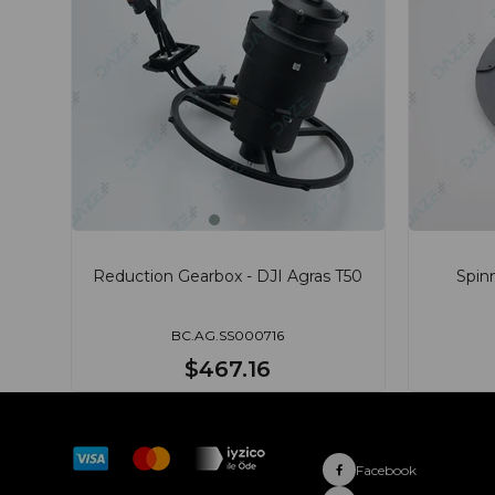
Reduction Gearbox - DJI Agras T50
Spinn
BC.AG.SS000716
$467.16
Facebook
Hakkımızda