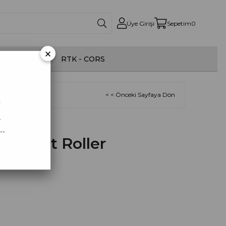
Üye Girişi
Sepetim
0
×
onom İlaçlama
RTK - CORS
oller
< < Önceki Sayfaya Dön
r
.
--
Bracket Roller