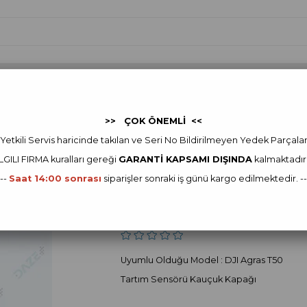
 Yedek Parça
FJDYNAMICS
FJDynamics Yedek Parça
Ot
>> ÇOK ÖNEMLİ <<
I Agras Yedek Parça
DJI Agras T50 Yedek Parça
Weighing Sensor Rubber C
Yetkili Servis haricinde takılan ve Seri No Bildirilmeyen Yedek Parçala
ILGILI FIRMA kur
alları gereği
GARANTİ KAPSAMI DIŞINDA
kalmaktadır
DJI
---
Saat 14:00 sonrası
siparişler sonraki iş günü kargo edilmektedir. --
Weighing Sensor 
Stok Kodu
(YC.JG.MY001011)
Uyumlu Olduğu Model : DJI Agras T50
Tartım Sensörü Kauçuk Kapağı