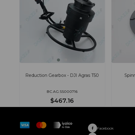
Reduction Gearbox - DJI Agras T50
Spinn
BC.AG.SS000716
$467.16
Facebook
Hakkımızda