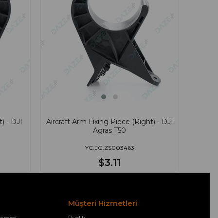
) - DJI
Aircraft Arm Fixing Piece (Right) - DJI
Agras T50
YC.JG.ZS003463
$3.11
Müşteri Hizmetleri
eşmesi
Üyelik