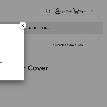
Üye Girişi
Sepetim
0
×
onom İlaçlama
RTK - CORS
over
< < Önceki Sayfaya Dön
r
.
--
Rubber Cover