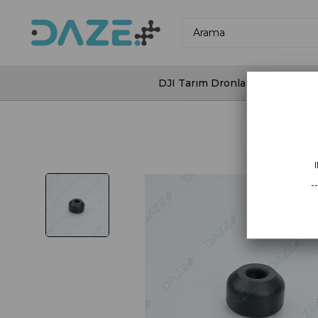
DJI Tarım Dronları
DJI Agras
Anasayfa
DJ
-