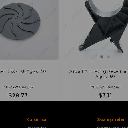
er Disk - DJI Agras T50
Aircraft Arm Fixing Piece (Left
Agras T50
YC.JG.ZS003426
YC.JG.ZS003462
$28.73
$3.11
Kurumsal
Sözleşmeler
Hakkımızda
Mesafeli Satış Sözl