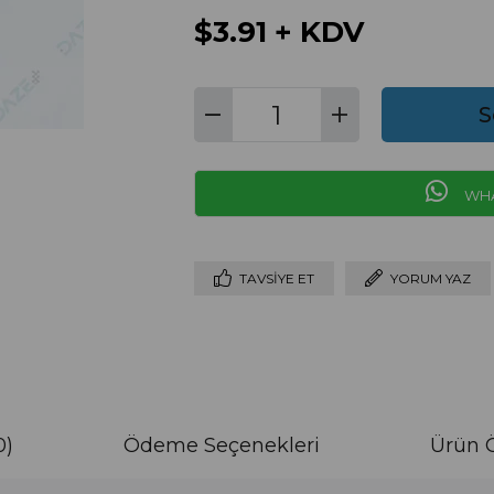
$3.91
+ KDV
WHA
TAVSIYE ET
YORUM YAZ
0)
Ödeme Seçenekleri
Ürün Ö